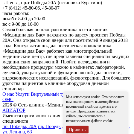
г. Пенза, пр-т Победы 20А (остановка Буратино)
+7 (8412) 45-80-06, 45-80-07
часы работы:
пн-сб
с 8-00 до 20-00
вс
с 9-00 до 16-00
Самая большая по площади клиника в сети клиник
«Медицина для Вас» находится по адресу проспект Победы
20А. Она открыла свои двери для посетителей 9 января 2018
года. Консультативно-диагностическая поликлиника
«Медицина для Вас» работает как многопрофильный
медицинский центр, где представлены специалисты ведущих
медицинских направлений. Пройти исследования и
необходимые процедуры можно в кабинетах лабораторной,
лучевой, ультразвуковой и функциональной диагностики,
эндоскопических исследований, физиотерапии. Для большего
удобства пациентов в клинике оборудован дневной
стационар.
О нас
Услуги
Виртуальный тур
Контакты
Надзорные органы
Мы используем cookie. Это позволяет
ОМС
нам анализировать взаимодействие
2026 © Сеть клиник «Медицина для вас»
Разработка сайта -
посетителей с сайтом и делать его
АВИАТОР
лучше. Продолжая пользоваться
Имеются противопоказания. Необходима консультация
сайтом, вы соглашаетесь с
специалиста
использованием файлов cookie.
пр. Победы, 20А
пр. Победы, 19
ул. Суворова, 15
г. Никольск,
Принять
ул. Ленина, 63