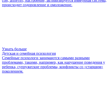
сон, аппетит, настроение, активизируется иммунная система,
происходит оздоровление и омоложение.
Узнать больше
Детская и семейная психология
Семейные психологи занимаются самыми разными
проблемами, такими, например, как нарушение поведения у
ребенка, супружеские проблемы, конфликты со «старшим»
поколением.