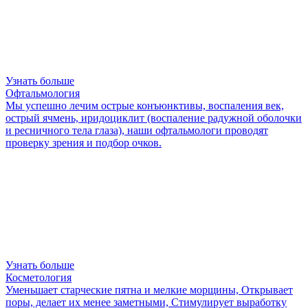
Узнать больше
Офтальмология
Мы успешно лечим острые конъюнктивы, воспаления век,
острый ячмень, иридоциклит (воспаление радужной оболочки
и ресничного тела глаза), наши офтальмологи проводят
проверку зрения и подбор очков.
Узнать больше
Косметология
Уменьшает старческие пятна и мелкие морщины, Открывает
поры, делает их менее заметными, Стимулирует выработку