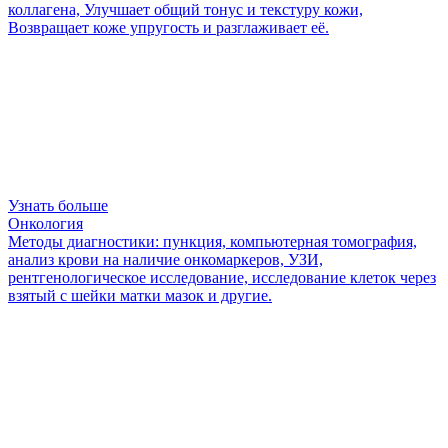
коллагена, Улучшает общий тонус и текстуру кожи,
Возвращает коже упругость и разглаживает её.
Узнать больше
Онкология
Методы диагностики: пункция, компьютерная томография,
анализ крови на наличие онкомаркеров, УЗИ,
рентгенологическое исследование, исследование клеток через
взятый с шейки матки мазок и другие.