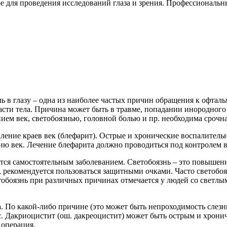
мое для проведения исследований глаза и зрения. Профессионал
оль в глазу – одна из наиболее частых причин обращения к офта
 части тела. Причина может быть в травме, попадании инородного
нием век, светобоязнью, головной болью и пр. необходима срочн
ление краев век (блефарит). Острые и хронические воспалитель
ию век. Лечение блефарита должно проводиться под контролем в
тся самостоятельным заболеванием. Светобоязнь – это повышенна
, рекомендуется пользоваться защитными очками. Часто светобояз
боязнь при различных причинах отмечается у людей со светлым 
. По какой-либо причине (это может быть непроходимость слезны
. Дакриоцистит (ош. дакреоцистит) может быть острым и хрониче
 операция.