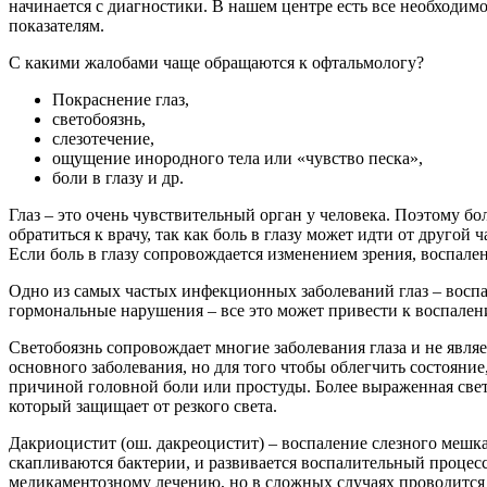
начинается с диагностики. В нашем центре есть все необходи
показателям.
С какими жалобами чаще обращаются к офтальмологу?
Покраснение глаз,
светобоязнь,
слезотечение,
ощущение инородного тела или «чувство песка»,
боли в глазу и др.
Глаз – это очень чувствительный орган у человека. Поэтому б
обратиться к врачу, так как боль в глазу может идти от другой
Если боль в глазу сопровождается изменением зрения, воспале
Одно из самых частых инфекционных заболеваний глаз – воспа
гормональные нарушения – все это может привести к воспален
Светобоязнь сопровождает многие заболевания глаза и не являе
основного заболевания, но для того чтобы облегчить состояние
причиной головной боли или простуды. Более выраженная свето
который защищает от резкого света.
Дакриоцистит (ош. дакреоцистит) – воспаление слезного мешка
скапливаются бактерии, и развивается воспалительный процесс
медикаментозному лечению, но в сложных случаях проводится